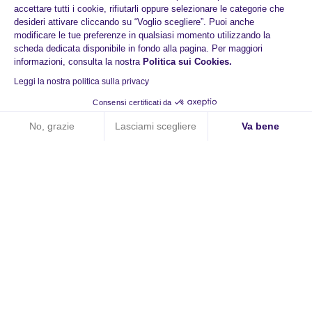
accettare tutti i cookie, rifiutarli oppure selezionare le categorie che
desideri attivare cliccando su “Voglio scegliere”. Puoi anche
modificare le tue preferenze in qualsiasi momento utilizzando la
scheda dedicata disponibile in fondo alla pagina. Per maggiori
informazioni, consulta la nostra
Politica sui Cookies
.
Leggi la nostra politica sulla privacy
Prova HiPay oggi stesso
Consensi certificati da
No, grazie
Lasciami scegliere
Va bene
Pagamenti aumentati
Axeptio consent
Piattaforma di Gestione del Consenso: Personalizza le tue opzi
Tecnologia responsive
La nostra piattaforma ti consente di personalizzare e gestire le
Esperienze di acquisto senza interruzioni
Pianifica una meeting