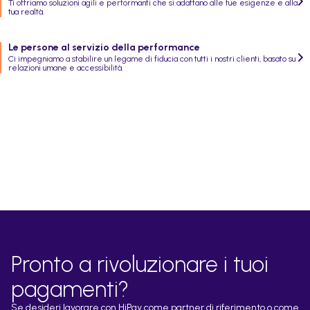
Ti offriamo soluzioni agili e performanti che si adattano alle tue esigenze e alla
tua realtà.
Le persone al servizio della performance
Ci impegniamo a stabilire un legame di fiducia con tutti i nostri clienti, basato su
relazioni umane e accessibilità.
Pronto a rivoluzionare i tuoi
pagamenti?
Se desideri lavorare con HiPay come partner di riferimento o come