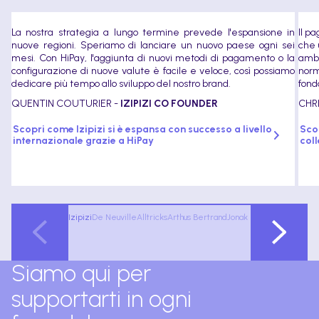
La nostra strategia a lungo termine prevede l'espansione in
Il p
nuove regioni. Speriamo di lanciare un nuovo paese ogni sei
che 
mesi. Con HiPay, l'aggiunta di nuovi metodi di pagamento o la
ambi
configurazione di nuove valute è facile e veloce, così possiamo
norm
dedicare più tempo allo sviluppo del nostro brand.
fond
QUENTIN COUTURIER -
IZIPIZI CO FOUNDER
CHR
Scopri come Izipizi si è espansa con successo a livello
Scop
internazionale grazie a HiPay
coll
Izipizi
De Neuville
Alltricks
Arthus Bertrand
Jonak
Siamo qui per
supportarti in ogni