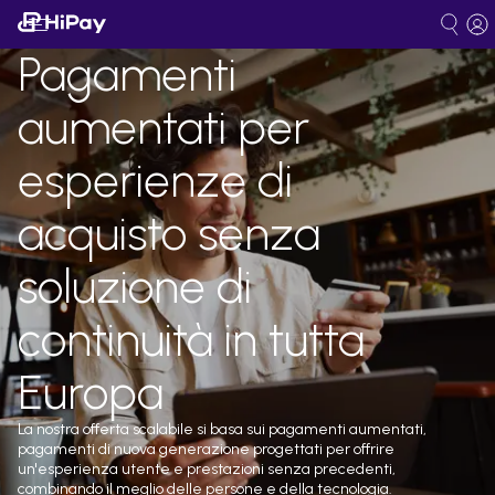
Pagamenti
aumentati per
esperienze di
acquisto senza
soluzione di
continuità in tutta
Europa
La nostra offerta scalabile si basa sui pagamenti aumentati,
pagamenti di nuova generazione progettati per offrire
un'esperienza utente e prestazioni senza precedenti,
combinando il meglio delle persone e della tecnologia.