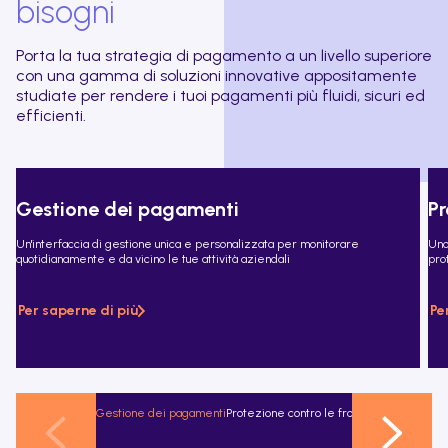
bisogni
Porta la tua strategia di pagamento a un livello superiore
con una gamma di soluzioni innovative appositamente
studiate per rendere i tuoi pagamenti più fluidi, sicuri ed
efficienti.
Gestione dei pagamenti
Pr
Un'interfaccia di gestione unica e personalizzata per monitorare
Uno
quotidianamente e da vicino le tue attività aziendali
prot
Per saperne di più
Pe
Gestione dei pagamenti
Protezione contro le frodi
Metodi di paga